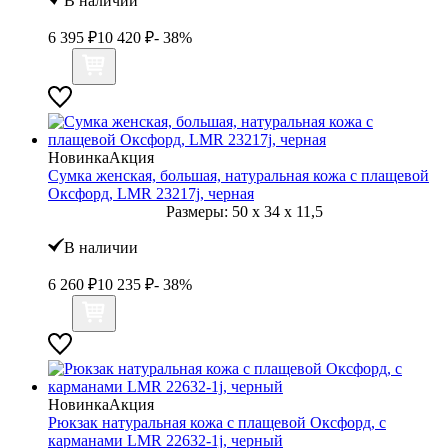
В наличии
6 395
₽
10 420
₽
- 38%
Новинка
Акция
Сумка женская, большая, натуральная кожа с плащевой
Оксфорд, LMR 23217j, черная
Размеры:
50
x
34
x
11,5
В наличии
6 260
₽
10 235
₽
- 38%
Новинка
Акция
Рюкзак натуральная кожа с плащевой Оксфорд, с
карманами LMR 22632-1j, черный