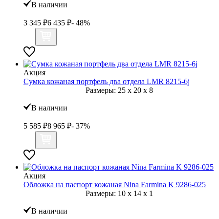
В наличии
3 345
₽
6 435
₽
- 48%
Акция
Сумка кожаная портфель два отдела LMR 8215-6j
Размеры:
25
x
20
x
8
В наличии
5 585
₽
8 965
₽
- 37%
Акция
Обложка на паспорт кожаная Nina Farmina K 9286-025
Размеры:
10
x
14
x
1
В наличии