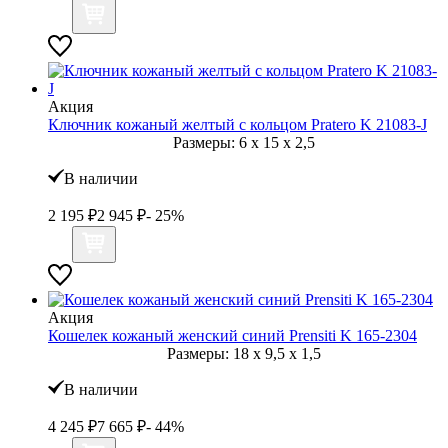
Акция
Ключник кожаный желтый с кольцом Pratero K 21083-J
Размеры:
6
x
15
x
2,5
В наличии
2 195
₽
2 945
₽
- 25%
Акция
Кошелек кожаный женский синий Prensiti K 165-2304
Размеры:
18
x
9,5
x
1,5
В наличии
4 245
₽
7 665
₽
- 44%