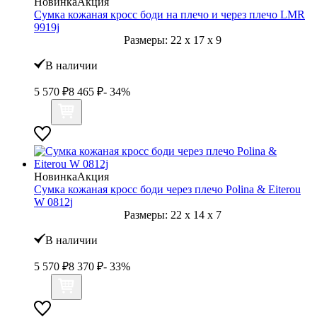
Новинка
Акция
Сумка кожаная кросс боди на плечо и через плечо LMR
9919j
Размеры:
22
x
17
x
9
В наличии
5 570
₽
8 465
₽
- 34%
Новинка
Акция
Сумка кожаная кросс боди через плечо Polina & Eiterou
W 0812j
Размеры:
22
x
14
x
7
В наличии
5 570
₽
8 370
₽
- 33%