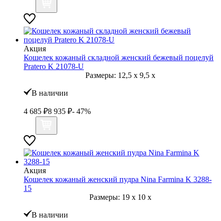
Акция
Кошелек кожаный складной женский бежевый поцелуй
Pratero K 21078-U
Размеры:
12,5
x
9,5
x
В наличии
4 685
₽
8 935
₽
- 47%
Акция
Кошелек кожаный женский пудра Nina Farmina K 3288-
15
Размеры:
19
x
10
x
В наличии