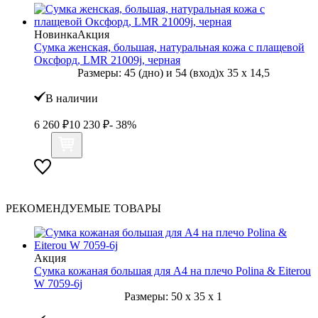
Новинка
Акция
Сумка женская, большая, натуральная кожа с плащевой
Оксфорд, LMR 21009j, черная
Размеры:
45 (дно) и 54 (вход)
x
35
x
14,5
В наличии
6 260
₽
10 230
₽
- 38%
РЕКОМЕНДУЕМЫЕ ТОВАРЫ
Акция
Сумка кожаная большая для А4 на плечо Polina & Eiterou
W 7059-6j
Размеры:
50
x
35
x
1