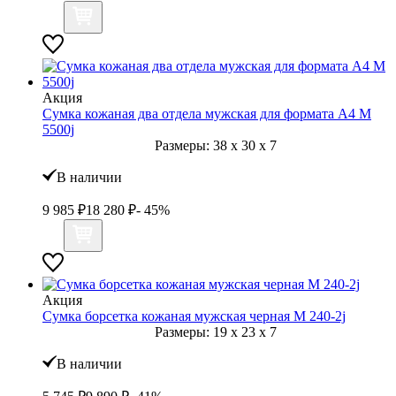
Акция
Сумка кожаная два отдела мужская для формата А4 M
5500j
Размеры:
38
x
30
x
7
В наличии
9 985
₽
18 280
₽
- 45%
Акция
Сумка борсетка кожаная мужская черная M 240-2j
Размеры:
19
x
23
x
7
В наличии