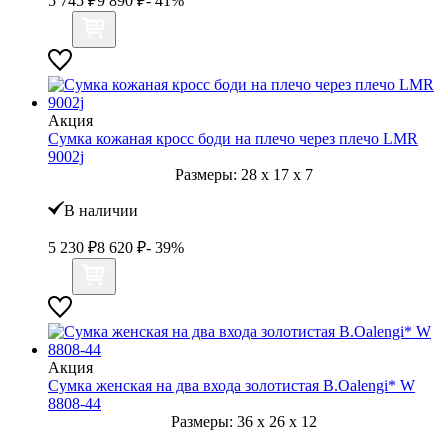
5 745
₽
9 890
₽
- 41%
Акция
Сумка кожаная кросс боди на плечо через плечо LMR
9002j
Размеры:
28
x
17
x
7
В наличии
5 230
₽
8 620
₽
- 39%
Акция
Сумка женская на два входа золотистая B.Oalengi* W
8808-44
Размеры:
36
x
26
x
12