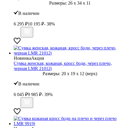
Размеры:
26
x
34
x
11
В наличии
6 295
₽
10 195
₽
- 38%
Новинка
Акция
Сумка женская, кожаная, кросс боди, через плечо,
черная LMR 21012j
Размеры:
20
x
19
x
12 (верх)
В наличии
6 045
₽
9 985
₽
- 39%