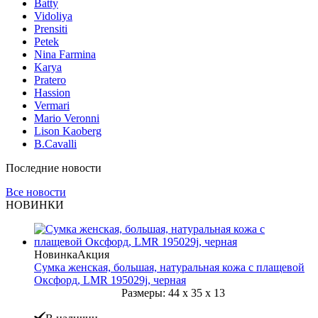
Batty
Vidoliya
Prensiti
Petek
Nina Farmina
Karya
Pratero
Hassion
Vermari
Mario Veronni
Lison Kaoberg
B.Cavalli
Последние новости
Все новости
НОВИНКИ
Новинка
Акция
Сумка женская, большая, натуральная кожа с плащевой
Оксфорд, LMR 195029j, черная
Размеры:
44
x
35
x
13