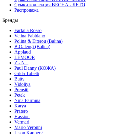
Сумки коллекция ВЕСНА - ЛЕТО
Распродажа
Бренды
Farfalla Rosso
Velina Fabbiano
Polina & Eiterou (Balina)
B.Oalengi (Balina)
Applaud
LEMOOR
Z - N...
Paul Danny (КОЖА)
Gilda Tohetti
Batty
Vidoliya
Prensiti
Petek
Nina Farmina
Karya
Pratero
Hassion
Vermari
Mario Veronni
Lison Kaoberg