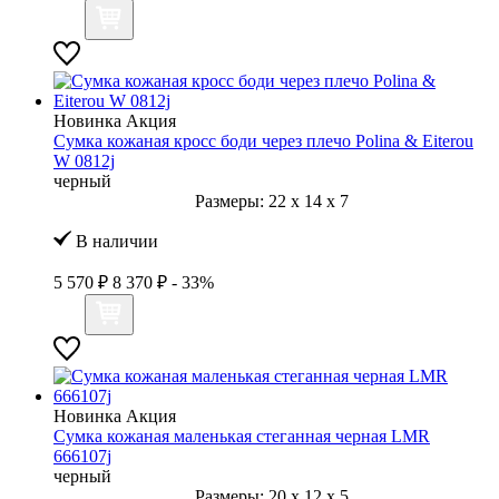
Новинка
Акция
Сумка кожаная кросс боди через плечо Polina & Eiterou
W 0812j
черный
Размеры:
22
x
14
x
7
В наличии
5 570 ₽
8 370 ₽
- 33%
Новинка
Акция
Сумка кожаная маленькая стеганная черная LMR
666107j
черный
Размеры:
20
x
12
x
5