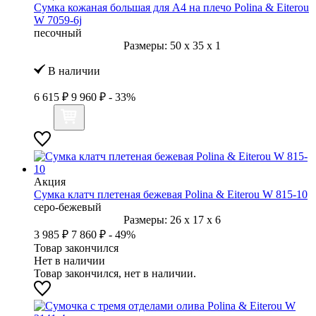
Сумка кожаная большая для А4 на плечо Polina & Eiterou
W 7059-6j
песочный
Размеры:
50
x
35
x
1
В наличии
6 615 ₽
9 960 ₽
- 33%
Акция
Сумка клатч плетеная бежевая Polina & Eiterou W 815-10
серо-бежевый
Размеры:
26
x
17
x
6
3 985 ₽
7 860 ₽
- 49%
Товар закончился
Нет в наличии
Товар закончился, нет в наличии.