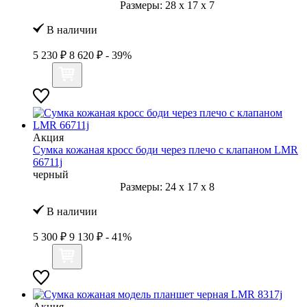
Размеры:
28
x
17
x
7
В наличии
5 230 ₽
8 620 ₽
- 39%
Акция
Сумка кожаная кросс боди через плечо с клапаном LMR
66711j
черный
Размеры:
24
x
17
x
8
В наличии
5 300 ₽
9 130 ₽
- 41%
Акция