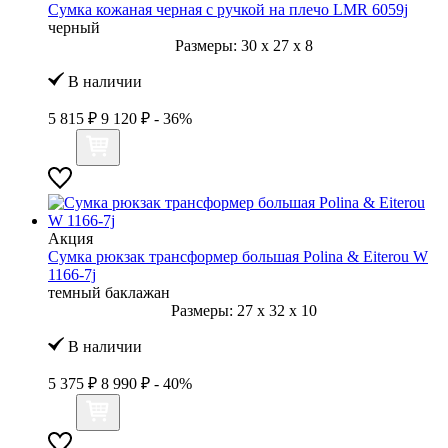
Сумка кожаная черная с ручкой на плечо LMR 6059j
черный
Размеры:
30
x
27
x
8
В наличии
5 815 ₽
9 120 ₽
- 36%
Акция
Сумка рюкзак трансформер большая Polina & Eiterou W
1166-7j
темный баклажан
Размеры:
27
x
32
x
10
В наличии
5 375 ₽
8 990 ₽
- 40%