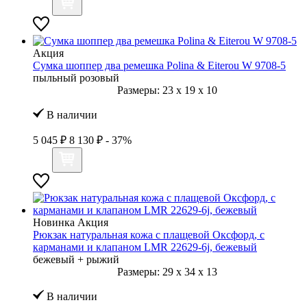
Акция
Сумка шоппер два ремешка Polina & Eiterou W 9708-5
пыльный розовый
Размеры:
23
x
19
x
10
В наличии
5 045 ₽
8 130 ₽
- 37%
Новинка
Акция
Рюкзак натуральная кожа с плащевой Оксфорд, с
карманами и клапаном LMR 22629-6j, бежевый
бежевый + рыжий
Размеры:
29
x
34
x
13
В наличии