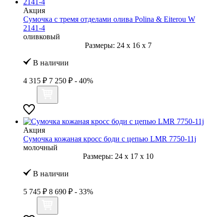
Акция
Сумочка с тремя отделами олива Polina & Eiterou W
2141-4
оливковый
Размеры:
24
x
16
x
7
В наличии
4 315 ₽
7 250 ₽
- 40%
Акция
Сумочка кожаная кросс боди с цепью LMR 7750-11j
молочный
Размеры:
24
x
17
x
10
В наличии
5 745 ₽
8 690 ₽
- 33%