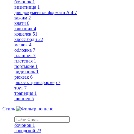
бочонок
1
визитница
1
для документов формата А 4
7
зажим
2
клатч
6
ключник
4
кошелек
51
кросс-боди
22
мешок
4
обложка
7
планшет
7
плетеная
1
портмоне
1
ридикюль
1
рюкзак
6
рюкзак трансформер
7
тоут
7
трапеция
1
шоппер
5
Стиль
бочонок
1
городской
23