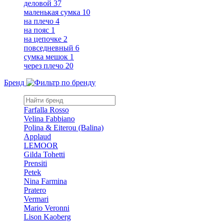
деловой
37
маленькая сумка
10
на плечо
4
на пояс
1
на цепочке
2
повседневный
6
сумка мешок
1
через плечо
20
Бренд
Farfalla Rosso
Velina Fabbiano
Polina & Eiterou (Balina)
Applaud
LEMOOR
Gilda Tohetti
Prensiti
Petek
Nina Farmina
Pratero
Vermari
Mario Veronni
Lison Kaoberg