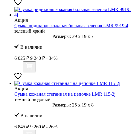
Акция
Сумка ридикюль кожаная большая зеленая LMR 9919-4j
зеленый яркий
Размеры:
39
x
19
x
7
В наличии
6 025 ₽
9 240 ₽
- 34%
Акция
Сумка кожаная стеганная на цепочке LMR 115-2j
темный нюдовый
Размеры:
25
x
19
x
8
В наличии
6 845 ₽
9 260 ₽
- 26%