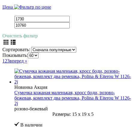
Цена
Очистить фильтр
Сортировать:
Показывать:
1
2
3
вперед »
Новинка
Акция
Сумочка кожаная маленькая, кросс боди, розово-
бежевая, комплект два ремешка, Polina & Eiterou W 1126-
2j
розово-бежевый
Размеры:
15
x
19
x
5
В наличии