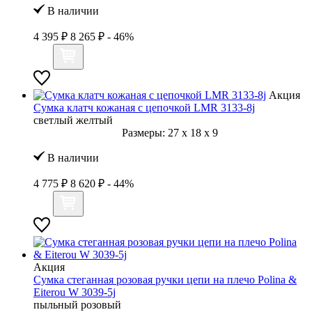
В наличии
4 395 ₽
8 265 ₽
- 46%
Акция
Сумка клатч кожаная с цепочкой LMR 3133-8j
светлый желтый
Размеры:
27
x
18
x
9
В наличии
4 775 ₽
8 620 ₽
- 44%
Акция
Сумка стеганная розовая ручки цепи на плечо Polina &
Eiterou W 3039-5j
пыльный розовый