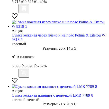
5 715 ₽
9 525 ₽
- 40%
Акция
Сумка кожаная через плечо и на пояс Polina & Eiterou W
9318-5
красный
Размеры:
20
x
14
x
5
В наличии
5 395 ₽
8 620 ₽
- 37%
Акция
Сумка кожаная планшет с цепочкой LMR 7789-8
светлый желтый
Размеры:
21
x
20
x
6