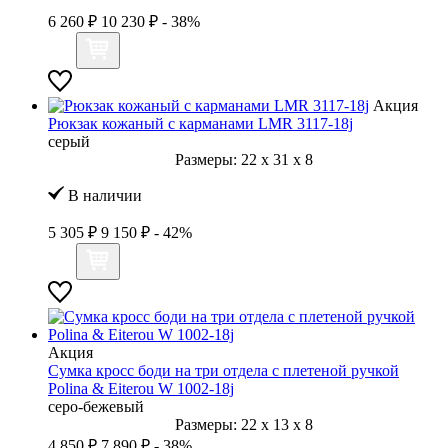
6 260 ₽
10 230 ₽
- 38%
Акция
Рюкзак кожаный с карманами LMR 3117-18j
серый
Размеры:
22
x
31
x
8
В наличии
5 305 ₽
9 150 ₽
- 42%
Акция
Сумка кросс боди на три отдела с плетеной ручкой
Polina & Eiterou W 1002-18j
серо-бежевый
Размеры:
22
x
13
x
8
4 850 ₽
7 890 ₽
- 38%