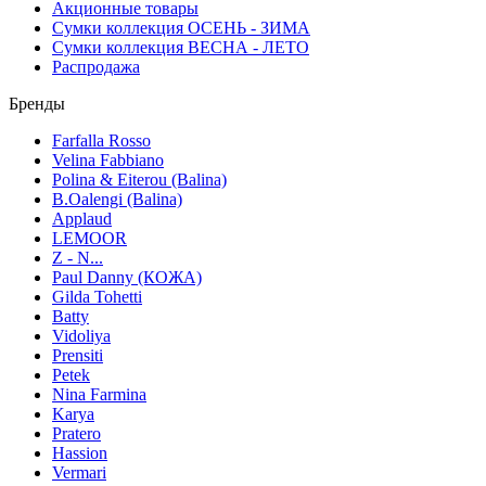
Акционные товары
Сумки коллекция ОСЕНЬ - ЗИМА
Сумки коллекция ВЕСНА - ЛЕТО
Распродажа
Бренды
Farfalla Rosso
Velina Fabbiano
Polina & Eiterou (Balina)
B.Oalengi (Balina)
Applaud
LEMOOR
Z - N...
Paul Danny (КОЖА)
Gilda Tohetti
Batty
Vidoliya
Prensiti
Petek
Nina Farmina
Karya
Pratero
Hassion
Vermari