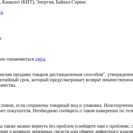
 Кашалот (КИТ), Энергия, Байкал-Сервис
сь
и
жно ознакомиться
здесь
равилам продажи товаров дистанционным способом", утвержденн
рантийный срок, который предусматривает возврат некачественно
ачества.
условии, если сохранены товарный вид и упаковка. Неиспорчен
 счет покупателя. Необходимо сообщить о таком намерении по те
 также можно вернуть без проблем (сообщите нам о проблеме, 
ение о возврате
денежных средств
или обмене дефектного изделия