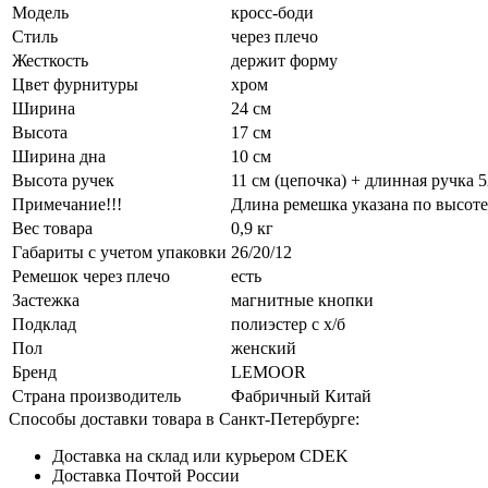
Модель
кросс-боди
Стиль
через плечо
Жесткость
держит форму
Цвет фурнитуры
хром
Ширина
24 см
Высота
17 см
Ширина дна
10 см
Высота ручек
11 см (цепочка) + длинная ручка 5
Примечание!!!
Длина ремешка указана по высоте
Вес товара
0,9 кг
Габариты с учетом упаковки
26/20/12
Ремешок через плечо
есть
Застежка
магнитные кнопки
Подклад
полиэстер с х/б
Пол
женский
Бренд
LEMOOR
Страна производитель
Фабричный Китай
Способы доставки товара в Санкт-Петербурге:
Доставка на склад или курьером CDEK
Доставка Почтой России