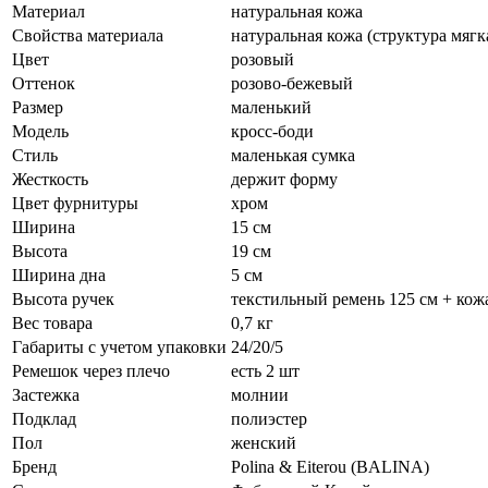
Материал
натуральная кожа
Свойства материала
натуральная кожа (структура мягк
Цвет
розовый
Оттенок
розово-бежевый
Размер
маленький
Модель
кросс-боди
Стиль
маленькая сумка
Жесткость
держит форму
Цвет фурнитуры
хром
Ширина
15 см
Высота
19 см
Ширина дна
5 см
Высота ручек
текстильный ремень 125 см + ко
Вес товара
0,7 кг
Габариты с учетом упаковки
24/20/5
Ремешок через плечо
есть 2 шт
Застежка
молнии
Подклад
полиэстер
Пол
женский
Бренд
Polina & Eiterou (BALINA)