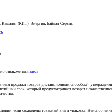
 Кашалот (КИТ), Энергия, Байкал-Сервис
сь
и
жно ознакомиться
здесь
равилам продажи товаров дистанционным способом", утвержденн
рантийный срок, который предусматривает возврат некачественно
ачества.
условии, если сохранены товарный вид и упаковка. Неиспорчен