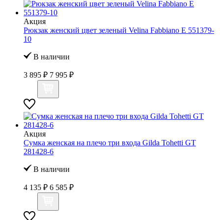
Акция
Рюкзак женский цвет зеленый Velina Fabbiano E 551379-
10
В наличии
3 895 ₽
7 995 ₽
Акция
Сумка женская на плечо три входа Gilda Tohetti GT
281428-6
В наличии
4 135 ₽
6 585 ₽