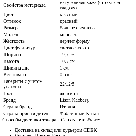
натуральная кожа (структура
Свойства материала
гладкая)
Цвет
красный
Оттенок
красный
Размер
больше среднего
Модель
кошелек
Жесткость
держит форму
Цвет фурнитуры
светлое золото
Ширина
19,5 см
Высота
10,5 см
Ширина дна
1 см
Вес товара
0,5 кг
Габариты с учетом
22/12/5
упаковки
Пол
женский
Бренд
Lison Kaoberg
Страна бренда
Италия
Страна производитель
Фабричный Китай
Способы доставки товара в Санкт-Петербурге:
Доставка на склад или курьером CDEK
Доставка Почтой России