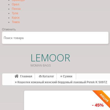
Оренбург
Орел
Пенза
Тула
Курск
Томск
Отменить
LEMOOR
WOMAN BAGS
Главная
👜 Каталог
⭐ Сумки
⭐ Кошелек кожаный женский бордовый лаковый Petek K 5097Z
АКЦИЯ
- 45%