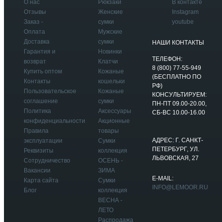
О нас
Рюкзаки
В контакте
Отзывы
Женские
Instagram
Заказ -
сумки
youtube
Оплата
Мужские
Доставка
сумки
НАШИ КОНТАКТЫ
Гарантия и
Новинки
ТЕЛЕФОН:
возврат
Клатчи
8 (800) 77-55-949
Купить оптом
Кожаные
(БЕСПЛАТНО ПО
Контакты
кошельки
РФ)
Пользовательское
Кожаные
КОНСУЛЬТИРУЕМ:
соглашение
сумки
ПН-ПТ 09.00-20.00,
Политика
Аксессуары
СБ-ВС 10.00-16.00
конфиденциальности
Акционные
Правила
товары
АДРЕС: Г. САНКТ-
эксплуатации
Сумки
ПЕТЕРБУРГ, УЛ.
Реквизиты
коллекция
ЛЬВОВСКАЯ, 27
Сотрудничество
ОСЕНЬ -
Вакансии
ЗИМА
E-MAIL:
Карта сайта
Сумки
INFO@LEMOOR.RU
Блог
коллекция
ВЕСНА -
ЛЕТО
Распродажа