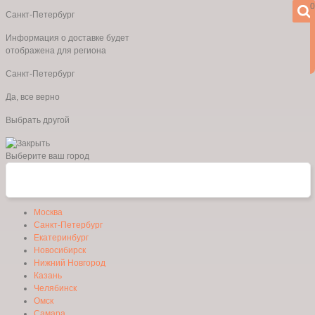
0
Санкт-Петербург
Информация о доставке будет
отображена для региона
Санкт-Петербург
Да, все верно
Выбрать другой
Выберите ваш город
Москва
Санкт-Петербург
Екатеринбург
Новосибирск
Нижний Новгород
Казань
Челябинск
Омск
Самара