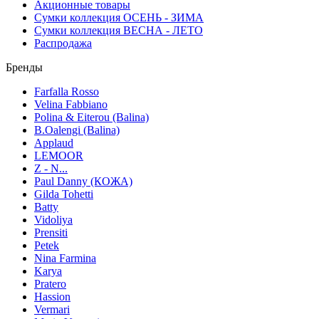
Акционные товары
Сумки коллекция ОСЕНЬ - ЗИМА
Сумки коллекция ВЕСНА - ЛЕТО
Распродажа
Бренды
Farfalla Rosso
Velina Fabbiano
Polina & Eiterou (Balina)
B.Oalengi (Balina)
Applaud
LEMOOR
Z - N...
Paul Danny (КОЖА)
Gilda Tohetti
Batty
Vidoliya
Prensiti
Petek
Nina Farmina
Karya
Pratero
Hassion
Vermari