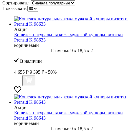
Сортировать:
Показывать:
Акция
Кошелек натуральная кожа мужской купюры визитки
Prensiti K 98633
коричневый
Размеры:
9
x
18,5
x
2
В наличии
4 655 ₽
9 395 ₽
- 50%
Акция
Кошелек натуральная кожа мужской купюры визитки
Prensiti K 98643
коричневый
Размеры:
9
x
18,5
x
2