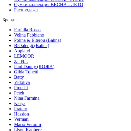
Сумки коллекция ВЕСНА - ЛЕТО
Распродажа
Бренды
Farfalla Rosso
Velina Fabbiano
Polina & Eiterou (Balina)
B.Oalengi (Balina)
Applaud
LEMOOR
Z - N...
Paul Danny (КОЖА)
Gilda Tohetti
Batty
Vidoliya
Prensiti
Petek
Nina Farmina
Karya
Pratero
Hassion
Vermari
Mario Veronni
Lison Kaoberg