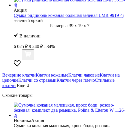
Акция
Сумка ридикюль кожаная большая зеленая LMR 9919-4j
зеленый яркий
Размеры:
39
x
19
x
7
В наличии
6 025 ₽
9 240 ₽
- 34%
Вечерние клатчи
Клатчи кожаные
Клатчи лаковые
Клатчи на
цепочке
Клатчи со стразами
Клатчи через плечо
Стильные
клатчи
Еще ⇓
Схожие товары
Новинка
Акция
Сумочка кожаная маленькая, кросс боди, розово-