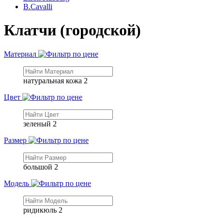
B.Cavalli
Клатчи (городской)
Материал
натуральная кожа
2
Цвет
зеленый
2
Размер
большой
2
Модель
ридикюль
2