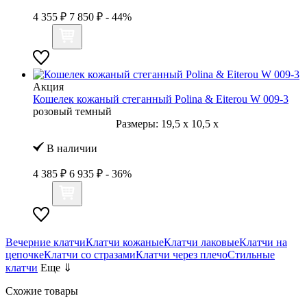
4 355 ₽
7 850 ₽
- 44%
Акция
Кошелек кожаный стеганный Polina & Eiterou W 009-3
розовый темный
Размеры:
19,5
x
10,5
x
В наличии
4 385 ₽
6 935 ₽
- 36%
Вечерние клатчи
Клатчи кожаные
Клатчи лаковые
Клатчи на
цепочке
Клатчи со стразами
Клатчи через плечо
Стильные
клатчи
Еще ⇓
Схожие товары