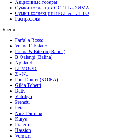
Акционные товары
Сумки коллекция ОСЕНЬ - ЗИМА
Сумки коллекция ВЕСНА - ЛЕТО
Распродажа
Бренды
Farfalla Rosso
Velina Fabbiano
Polina & Eiterou (Balina)
B.Oalengi (Balina)
Applaud
LEMOOR
Z - N...
Paul Danny (КОЖА)
Gilda Tohetti
Batty
Vidoliya
Prensiti
Petek
Nina Farmina
Karya
Pratero
Hassion
Vermari