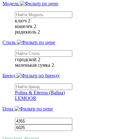
Модель
клатч
2
кошелек
2
ридикюль
2
Стиль
городской
2
маленькая сумка
2
Бренд
Polina & Eiterou (Balina)
LEMOOR
Цена
Очистить фильтр