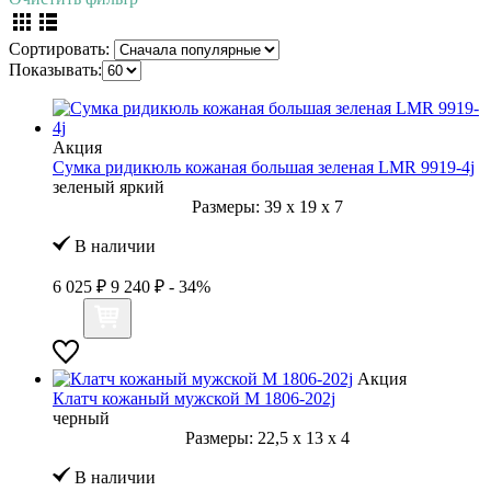
Сортировать:
Показывать:
Акция
Сумка ридикюль кожаная большая зеленая LMR 9919-4j
зеленый яркий
Размеры:
39
x
19
x
7
В наличии
6 025 ₽
9 240 ₽
- 34%
Акция
Клатч кожаный мужской M 1806-202j
черный
Размеры:
22,5
x
13
x
4
В наличии