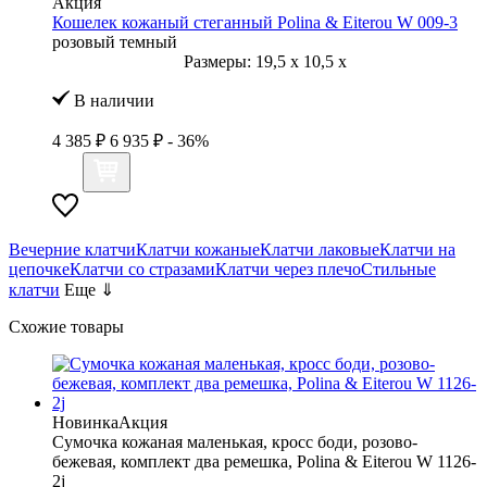
Акция
Кошелек кожаный стеганный Polina & Eiterou W 009-3
розовый темный
Размеры:
19,5
x
10,5
x
В наличии
4 385 ₽
6 935 ₽
- 36%
Вечерние клатчи
Клатчи кожаные
Клатчи лаковые
Клатчи на
цепочке
Клатчи со стразами
Клатчи через плечо
Стильные
клатчи
Еще ⇓
Схожие товары
Новинка
Акция
Сумочка кожаная маленькая, кросс боди, розово-
бежевая, комплект два ремешка, Polina & Eiterou W 1126-
2j