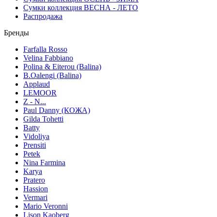
Сумки коллекция ВЕСНА - ЛЕТО
Распродажа
Бренды
Farfalla Rosso
Velina Fabbiano
Polina & Eiterou (Balina)
B.Oalengi (Balina)
Applaud
LEMOOR
Z - N...
Paul Danny (КОЖА)
Gilda Tohetti
Batty
Vidoliya
Prensiti
Petek
Nina Farmina
Karya
Pratero
Hassion
Vermari
Mario Veronni
Lison Kaoberg